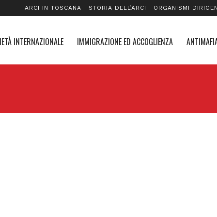
ARCI IN TOSCANA
STORIA DELL’ARCI
ORGANISMI DIRIGEN
IETÀ INTERNAZIONALE
IMMIGRAZIONE ED ACCOGLIENZA
ANTIMAFIA