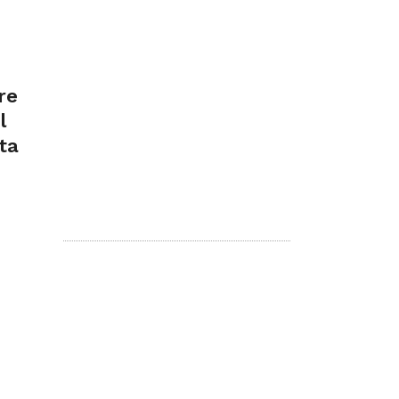
re
l
ta