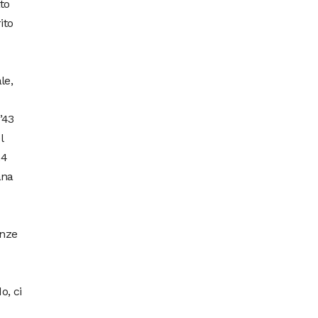
to
ito
le,
’43
l
24
ana
enze
o, ci