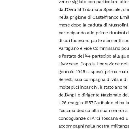
venne vigilato con particolare att
dall’Ovra al Tribunale Speciale, ch
nella prigione di Castelfranco Emi
mese dopo la caduta di Mussolini. T
partecipando alle prime riunioni d
di cui facevano parte elementi so
Partigiano e vice Commissario politi
e l’estate del ’44 partecipò alla g
Livornese. Dopo la liberazione della
gennaio 1945 si sposò, primo matr
Benetti, sua compagna di vita e di 
molteplici incarichi, è stato anche
dell’Anpi, e dirigente Nazionale del
il 26 maggio 1957.Garibaldo ci ha las
Toscana dedica alla sua memoria i
condoglianze di Arci Toscana ed un
accompagni nella nostra militanza