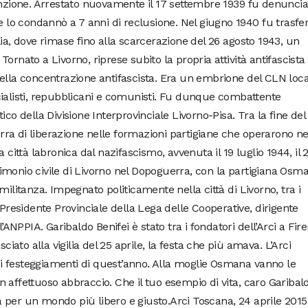
enzione. Arrestato nuovamente il 17 settembre 1939 fu denuncia
e lo condannò a 7 anni di reclusione. Nel giugno 1940 fu trasfer
lia, dove rimase fino alla scarcerazione del 26 agosto 1943, un
ornato a Livorno, riprese subito la propria attività antifascista
ella concentrazione antifascista. Era un embrione del CLN loca
cialisti, repubblicani e comunisti. Fu dunque combattente
co della Divisione Interprovinciale Livorno-Pisa. Tra la fine del 
uerra di liberazione nelle formazioni partigiane che operarono ne
 città labronica dal nazifascismo, avvenuta il 19 luglio 1944, il 
imonio civile di Livorno nel Dopoguerra, con la partigiana Osm
militanza. Impegnato politicamente nella città di Livorno, tra i
 Presidente Provinciale della Lega delle Cooperative, dirigente
l’ANPPIA. Garibaldo Benifei è stato tra i fondatori dell’Arci a Fir
ciato alla vigilia del 25 aprile, la festa che più amava. L’Arci
 festeggiamenti di quest’anno. Alla moglie Osmana vanno le
 affettuoso abbraccio. Che il tuo esempio di vita, caro Garibald
 per un mondo più libero e giusto.Arci Toscana, 24 aprile 2015