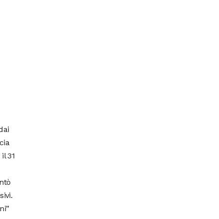
dai
cia
il 31
ntò
ivi.
ni”