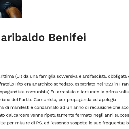
ribaldo Benifei
ttima (LI) da una famiglia sovversiva e antifascista, obbligata 
o fratello Rito era anarchico schedato, espatriato nel 1923 in Fran
ropagandista comunista).Fu arrestato e torturato la prima volta 
azione del Partito Comunista, per propaganda ed apologia
na di manifesti e condannato ad un anno di reclusione che sco
ato dal carcere venne ripetutamente fermato negli anni success
lte per misure di P.S. ed “essendo sospette le sue frequentazio