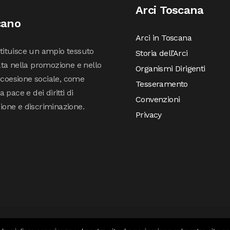
Arci Toscana
cano
Arci in Toscana
stituisce un ampio tessuto
Storia dell’Arci
ta nella promozione e nello
Organismi Dirigenti
 coesione sociale, come
Tesseramento
pace e dei diritti di
Convenzioni
sione e discriminazione.
Privacy
© COPYRIGHT 2019 ARCI TOSCANA – SVILUPPATO DA
INCONCRETO