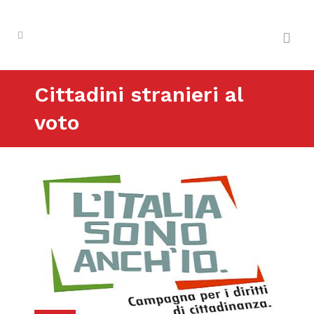
Cittadini stranieri al
voto