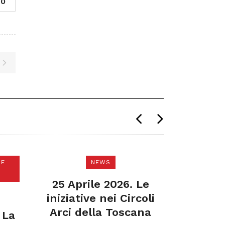
0
HE
NEWS
COMUNI
25 Aprile 2026. Le
Garante
iniziative nei Circoli
Tosca
Arci della Toscana
s
 La