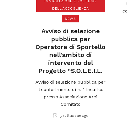
o/a
IMMIGRAZIONE E POLITICHE
o di
DELL'ACCOGLIENZA
co
o del
NEWS
ASAP
Avviso di selezione
avviso di
pubblica per
ca per il
Operatore di Sportello
 1 incarico
nell’ambito di
intervento del
go
Progetto “S.O.L.E.I.L.
Avviso di selezione pubblica per
il conferimento di n. 1 incarico
presso Associazione Arci
Comitato
3 settimane ago