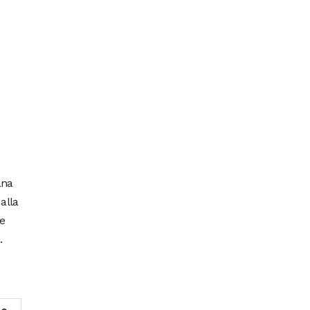
ana
 alla
ne
.