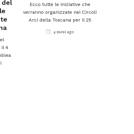
“Preoc
 del
Ecco tutte le iniziative che
la stra
le
verranno organizzate nei Circoli
Co
ete
Arci della Toscana per il 25
r
ana
4 mesi ago
Garante
el
l’Adolesce
 il 4
oltre 40 s
mblea
preo
i