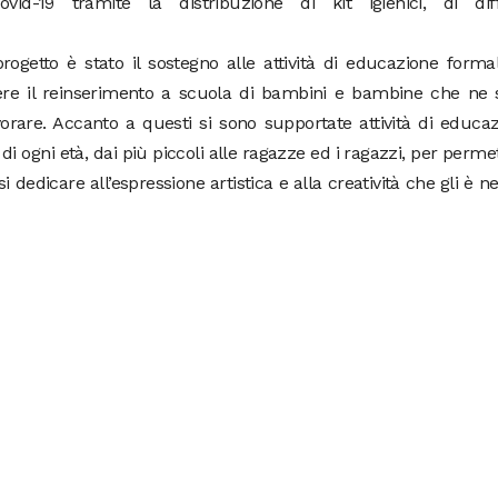
id-19 tramite la distribuzione di kit igienici, di diffi
ogetto è stato il sostegno alle attività di educazione forma
ere il reinserimento a scuola di bambini e bambine che ne 
vorare. Accanto a questi si sono supportate attività di educa
 ogni età, dai più piccoli alle ragazze ed i ragazzi, per perme
rsi dedicare all’espressione artistica e alla creatività che gli è n