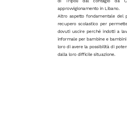
di Tripoli dal contagio da Cov
approvvigionamento in Libano.
Altro aspetto fondamentale del pr
recupero scolastico per permett
dovuti uscire perché indotti a la
informale per bambine e bambini di
loro di avere la possibilità di pote
dalla loro difficile situazione.