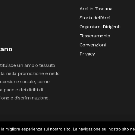
Arci in Toscana
Storia dell’Arci
Organismi Dirigenti
Tesseramento
Convenzioni
cano
Privacy
stituisce un ampio tessuto
ta nella promozione e nello
 coesione sociale, come
pace e dei diritti di
sione e discriminazione.
© COPYRIGHT 2019 ARCI TOSCANA – SVILUPPATO DA
INCONCRETO
 la migliore esperienza sul nostro sito. La navigazione sul nostro sito n