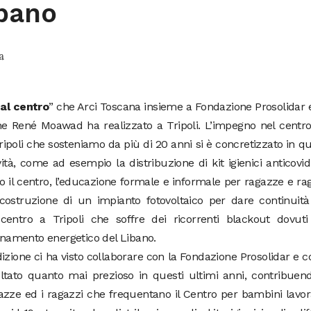
ibano
a
al centro
” che Arci Toscana insieme a Fondazione Prosolidar 
ne René Moawad ha realizzato a Tripoli. L’impegno nel centr
ipoli che sosteniamo da più di 20 anni si è concretizzato in q
vità, come ad esempio la distribuzione di kit igienici anticovid
 il centro, l’educazione formale e informale per ragazze e ra
 costruzione di un impianto fotovoltaico per dare continuità
centro a Tripoli che soffre dei ricorrenti blackout dovuti
ionamento energetico del Libano.
dizione ci ha visto collaborare con la Fondazione Prosolidar e c
tato quanto mai prezioso in questi ultimi anni, contribuen
gazze ed i ragazzi che frequentano il Centro per bambini lavor