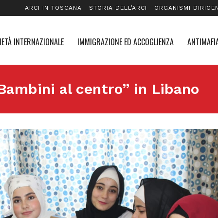
ARCI IN TOSCANA
STORIA DELL’ARCI
ORGANISMI DIRIGEN
IETÀ INTERNAZIONALE
IMMIGRAZIONE ED ACCOGLIENZA
ANTIMAFIA
Bambini al centro” in Libano