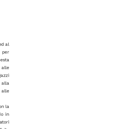
ed al
o per
uesta
 alle
gazzi
 alla
 alle
on la
do in
atori