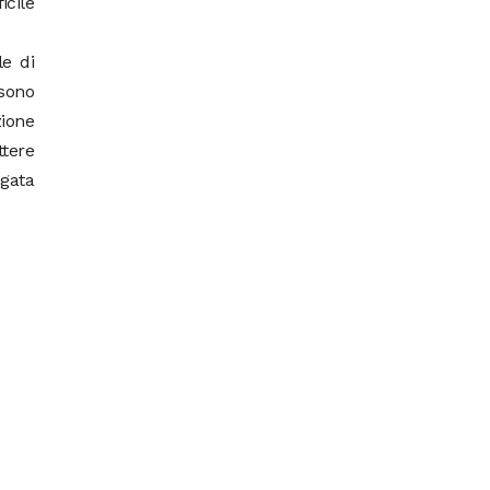
cile
le di
sono
zione
ttere
egata