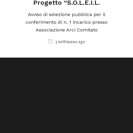
Progetto “S.O.L.E.I.L.
ica
o
Avviso di selezione pubblica per il
conferimento di n. 1 incarico presso
Associazione Arci Comitato
3 settimane ago