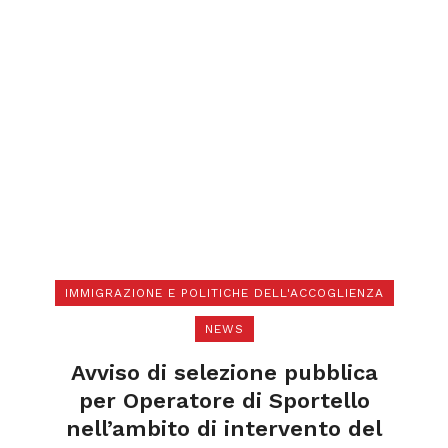
IMMIGRAZIONE E POLITICHE DELL'ACCOGLIENZA
NEWS
di
N
a
Avviso di selezione pubblica
l
per Operatore di Sportello
nell’ambito di intervento del