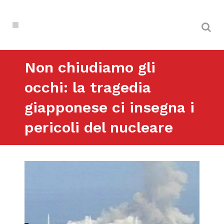
Non chiudiamo gli
occhi: la tragedia
giapponese ci insegna i
pericoli del nucleare