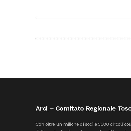
Arci – Comitato Regionale Tos
Con oltre un milione di soci e 5000 circoli co