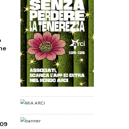
o
he
109