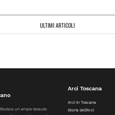
ULTIMI ARTICOLI
Arci Toscana
cano
Arci in Toscana
stituisce un ampio tessuto
Storia dell’Arci