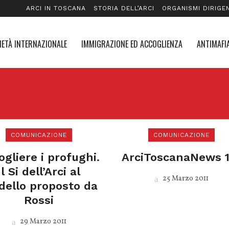
ARCI IN TOSCANA
STORIA DELL’ARCI
ORGANISMI DIRIGEN
IETÀ INTERNAZIONALE
IMMIGRAZIONE ED ACCOGLIENZA
ANTIMAFIA
COMUNICAZIONE
COMUNICAZIONE
ogliere i profughi.
ArciToscanaNews 1
Il Si dell’Arci al
25 Marzo 2011
ello proposto da
Rossi
29 Marzo 2011