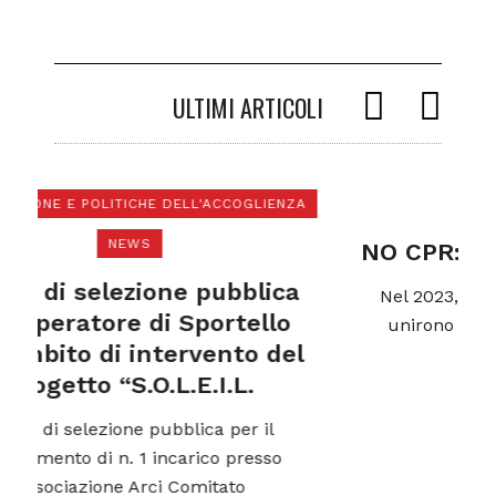
ULTIMI ARTICOLI
NZA
NEWS
NO CPR: nè ad Aulla nè Altrove
ca
Nel 2023, alcune associazioni toscane si
o
unirono per contrastare la volontà del
el
governo Meloni di
2 mesi ago
o