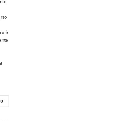
ento
orso
re è
ante
l
0