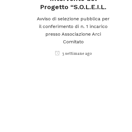
Progetto “S.O.L.E.I.L.
Avviso di selezione pubblica per
il conferimento di n. 1 incarico
P
presso Associazione Arci
Comitato
 di
3 settimane ago
il
rico