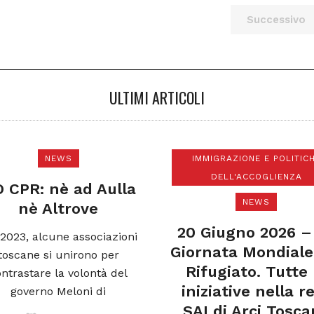
Successivo
ULTIMI ARTICOLI
NEWS
IMMIGRAZIONE E POLITICHE
DELL'ACCOGLIENZA
: nè ad Aulla
NEWS
è Altrove
20 Giugno 2026 – La
 alcune associazioni
Giornata Mondiale del
e si unirono per
Rifugiato. Tutte le
are la volontà del
iniziative nella rete
erno Meloni di
SAI di Arci Toscana