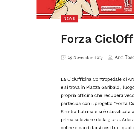
NEWS
Forza CiclOff
Arci Tos
29 Novembre 2017
La CiclOfficina Contropedale di Arc
e si trova in Piazza Garibaldi, luog
propria officina che recupera vecc
partecipa con il progetto “Forza Ci
Sinistra Italiana e si è classifica
prima selezione della giuria. Adess
online e candidarsi così tra i quatt