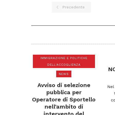
Precedente
IMMIGRAZIONE E POLITICHE
DELL'ACCOGLIENZA
NO CPR
NEWS
n
Avviso di selezione
Nel 2023,
pubblica per
toscan
Operatore di Sportello
contrast
one
nell’ambito di
gov
I
intervento del