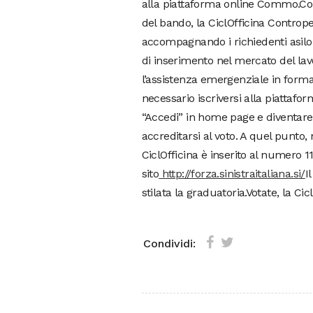
alla piattaforma online Commo.Con
del bando, la CiclOfficina Contrope
accompagnando i richiedenti asilo
di inserimento nel mercato del lavo
l’assistenza emergenziale in forma
necessario iscriversi alla piattaf
“Accedi” in home page e diventare
accreditarsi al voto. A quel punto,
CiclOfficina è inserito al numero 11
sito
http://forza.sinistraitaliana.si/
I
stilata la graduatoria.Votate, la Cic
Condividi: