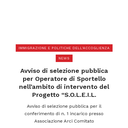
IMMIGRAZIONE E POLITICHE DELL'ACCOGLIENZA
NEWS
di
N
a
Avviso di selezione pubblica
l
per Operatore di Sportello
nell’ambito di intervento del
Progetto “S.O.L.E.I.L.
ica
o
Avviso di selezione pubblica per il
conferimento di n. 1 incarico presso
Associazione Arci Comitato