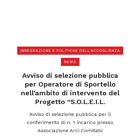
IMMIGRAZIONE E POLITICHE DELL'ACCOGLIENZA
NEWS
di
N
a
Avviso di selezione pubblica
l
per Operatore di Sportello
nell’ambito di intervento del
Progetto “S.O.L.E.I.L.
ica
o
Avviso di selezione pubblica per il
conferimento di n. 1 incarico presso
Associazione Arci Comitato