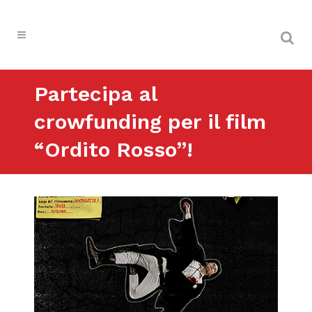
Partecipa al
crowfunding per il film
“Ordito Rosso”!