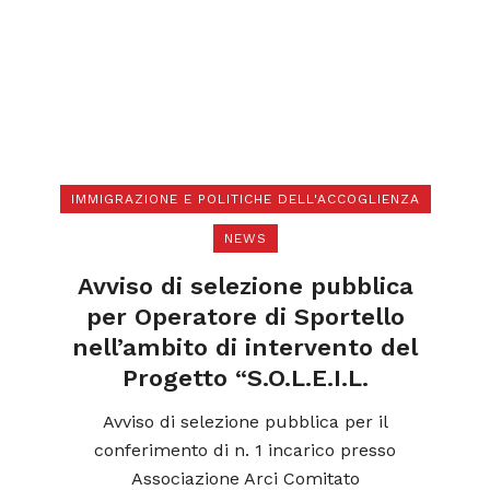
IMMIGRAZIONE E POLITICHE DELL'ACCOGLIENZA
NEWS
di
N
a
Avviso di selezione pubblica
l
per Operatore di Sportello
nell’ambito di intervento del
Progetto “S.O.L.E.I.L.
ica
o
Avviso di selezione pubblica per il
conferimento di n. 1 incarico presso
Associazione Arci Comitato