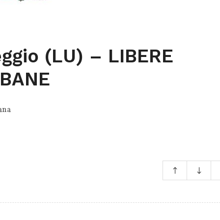
eggio (LU) – LIBERE
RBANE
ana