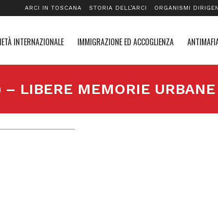
ARCI IN TOSCANA
STORIA DELL’ARCI
ORGANISMI DIRIGEN
IETÀ INTERNAZIONALE
IMMIGRAZIONE ED ACCOGLIENZA
ANTIMAFIA
LU) – LIBERE MEMORIE URBANE