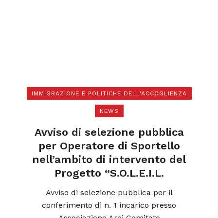
IMMIGRAZIONE E POLITICHE DELL'ACCOGLIENZA
NEWS
di
N
a
Avviso di selezione pubblica
l
per Operatore di Sportello
nell’ambito di intervento del
Progetto “S.O.L.E.I.L.
ica
o
Avviso di selezione pubblica per il
conferimento di n. 1 incarico presso
Associazione Arci Comitato