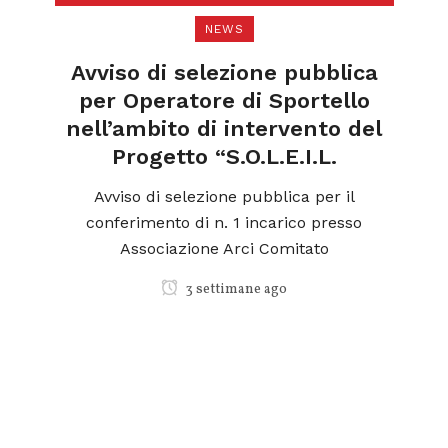
NEWS
di
N
a
Avviso di selezione pubblica
l
per Operatore di Sportello
nell’ambito di intervento del
Progetto “S.O.L.E.I.L.
ica
o
Avviso di selezione pubblica per il
conferimento di n. 1 incarico presso
Associazione Arci Comitato
3 settimane ago