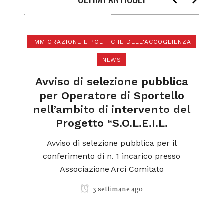
IMMIGRAZIONE E POLITICHE DELL'ACCOGLIENZA
NEWS
di
N
a
Avviso di selezione pubblica
l
per Operatore di Sportello
nell’ambito di intervento del
Progetto “S.O.L.E.I.L.
ica
o
Avviso di selezione pubblica per il
conferimento di n. 1 incarico presso
Associazione Arci Comitato
3 settimane ago