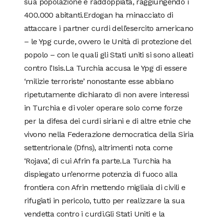
sua popolazione è raddoppiata, raggiungendo i
400.000 abitanti.Erdogan ha minacciato di
attaccare i partner curdi dell’esercito americano
– le Ypg curde, ovvero le Unità di protezione del
popolo – con le quali gli Stati uniti si sono alleati
contro l’Isis.La Turchia accusa le Ypg di essere
‘milizie terroriste’ nonostante esse abbiano
ripetutamente dichiarato di non avere interessi
in Turchia e di voler operare solo come forze
per la difesa dei curdi siriani e di altre etnie che
vivono nella Federazione democratica della Siria
settentrionale (Dfns), altrimenti nota come
‘Rojava’, di cui Afrin fa parte.La Turchia ha
dispiegato un’enorme potenzia di fuoco alla
frontiera con Afrin mettendo migliaia di civili e
rifugiati in pericolo, tutto per realizzare la sua
vendetta contro i curdi.Gli Stati Uniti e la