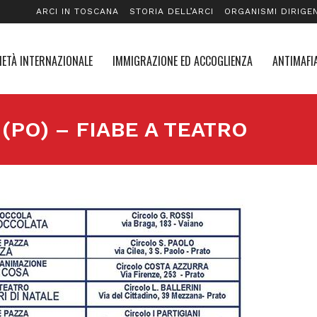
ARCI IN TOSCANA
STORIA DELL’ARCI
ORGANISMI DIRIGEN
IETÀ INTERNAZIONALE
IMMIGRAZIONE ED ACCOGLIENZA
ANTIMAFIA
o (PO) – FIABE A TEATRO