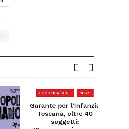
0
COMUNICAZIONE
NEWS
Garante per l’Infanzia
Avvi
Toscana, oltre 40
pubblic
soggetti:
di 