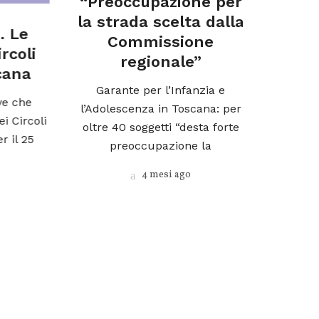
“Preoccupazione per
laborat
la strada scelta dalla
Le
Commissione
Si pubblica
oli
regionale”
pubblica pe
na
incarich
Garante per l’Infanzia e
che
l’Adolescenza in Toscana: per
ircoli
oltre 40 soggetti “desta forte
 25
preoccupazione la
4 mesi ago