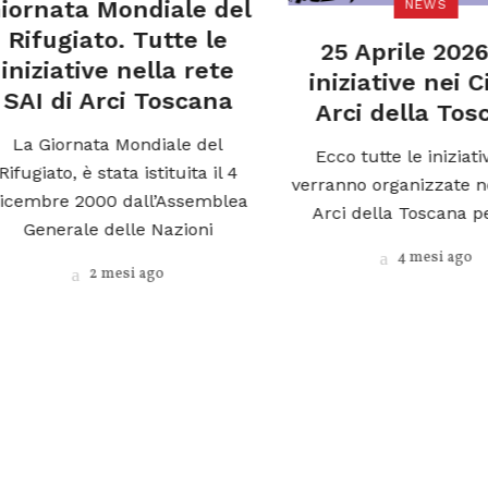
rnata Mondiale del
NEWS
ifugiato. Tutte le
25 Aprile 2026. 
iziative nella rete
iniziative nei Circ
I di Arci Toscana
Arci della Tosca
a Giornata Mondiale del
Ecco tutte le iniziative 
giato, è stata istituita il 4
verranno organizzate nei C
mbre 2000 dall’Assemblea
Arci della Toscana per il
Generale delle Nazioni
4 mesi ago
2 mesi ago