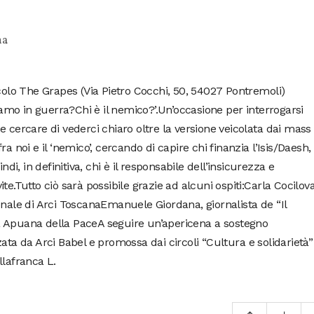
na
rcolo The Grapes (Via Pietro Cocchi, 50, 54027 Pontremoli)
Siamo in guerra?Chi è il nemico?’.Un’occasione per interrogarsi
tà e cercare di vederci chiaro oltre la versione veicolata dai mass
a noi e il ‘nemico’, cercando di capire chi finanzia l’Isis/Daesh,
, in definitiva, chi è il responsabile dell’insicurezza e
te.Tutto ciò sarà possibile grazie ad alcuni ospiti:Carla Cocilova
onale di Arci ToscanaEmanuele Giordana, giornalista de “Il
a Apuana della PaceA seguire un’apericena a sostegno
izzata da Arci Babel e promossa dai circoli “Cultura e solidarietà”
llafranca L.