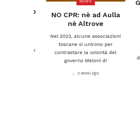
 per
Gio
NEWS
portello
R
NO CPR: nè ad Aulla
o di
in
nè Altrove
 del
SA
Nel 2023, alcune associazioni
L.E.I.L.
L
toscane si unirono per
Rifu
pubblica per
contrastare la volontà del
dice
. 1 incarico
governo Meloni di
one Arci
2 mesi ago
o
 ago