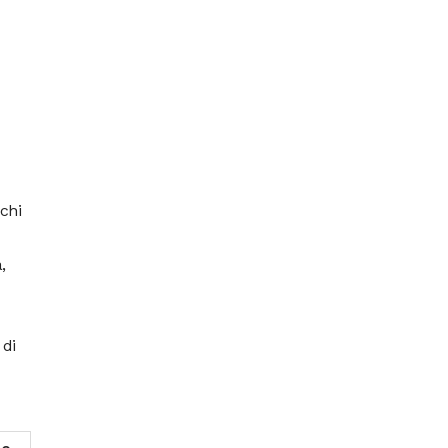
 chi
,
 di