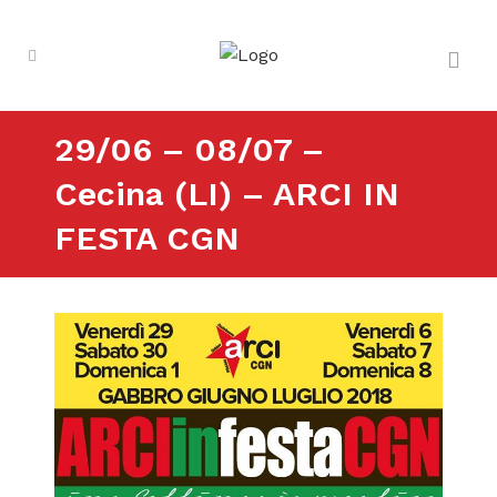
29/06 – 08/07 –
Cecina (LI) – ARCI IN
FESTA CGN