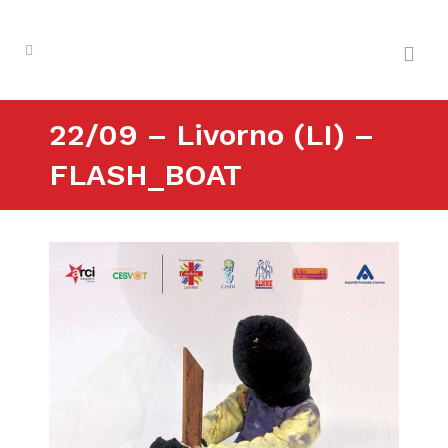
22/09 – Livorno (LI) –
FLASH_BOAT