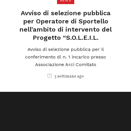
NEWS
di
N
a
Avviso di selezione pubblica
l
per Operatore di Sportello
nell’ambito di intervento del
Progetto “S.O.L.E.I.L.
ica
o
Avviso di selezione pubblica per il
conferimento di n. 1 incarico presso
Associazione Arci Comitato
3 settimane ago