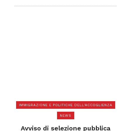
IMMIGRAZIONE E POLITICHE DELL'ACCOGLIENZA
NEWS
di
N
a
Avviso di selezione pubblica