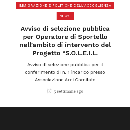
IMMIGRAZIONE E POLITICHE DELL'ACCOGLIENZA
NEWS
di
N
a
Avviso di selezione pubblica
l
per Operatore di Sportello
nell’ambito di intervento del
Progetto “S.O.L.E.I.L.
ica
o
Avviso di selezione pubblica per il
conferimento di n. 1 incarico presso
Associazione Arci Comitato
3 settimane ago