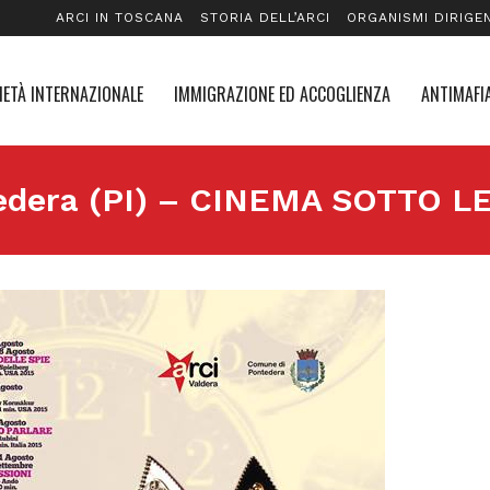
ARCI IN TOSCANA
STORIA DELL’ARCI
ORGANISMI DIRIGEN
IETÀ INTERNAZIONALE
IMMIGRAZIONE ED ACCOGLIENZA
ANTIMAFIA
tedera (PI) – CINEMA SOTTO L